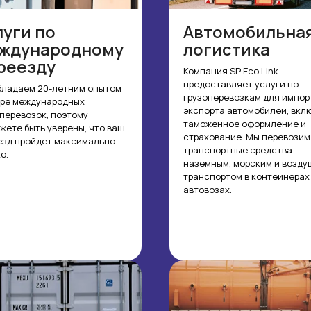
луги по
Автомобильна
ждународному
логистика
реезду
Компания SP Eco Link
предоставляет услуги по
бладаем 20-летним опытом
грузоперевозкам для импор
ере международных
экспорта автомобилей, вкл
перевозок, поэтому
таможенное оформление и
жете быть уверены, что ваш
страхование. Мы перевозим
езд пройдет максимально
транспортные средства
о.
наземным, морским и возд
транспортом в контейнерах
автовозах.