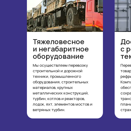
Тяжеловесное
До
и негабаритное
с 
оборудование
те
Мы осуществляем перевозку
Пере
строительной и дорожной
товар
техники, промышленного
рефр
оборудования, строительных
Компа
материалов, крупных
обес
металлических конструкций,
сохра
турбин, котлов и реакторов,
тран
лодок, яхт, элементов мостов и
план
ветряных турбин.
страх