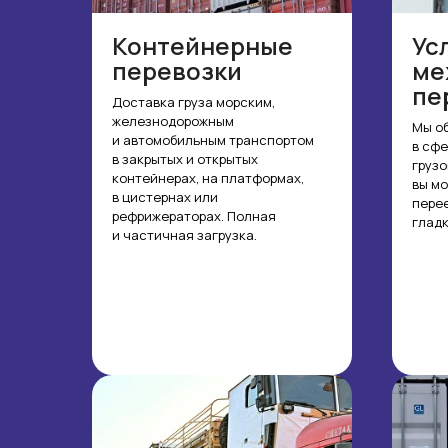
Контейнерные
Ус
перевозки
ме
пе
Доставка груза морским,
железнодорожным
Мы о
и автомобильным транспортом
в сф
в закрытых и открытых
грузо
контейнерах, на платформах,
вы мо
в цистернах или
пере
рефри жераторах. Полная
гладк
и частичная загрузка.