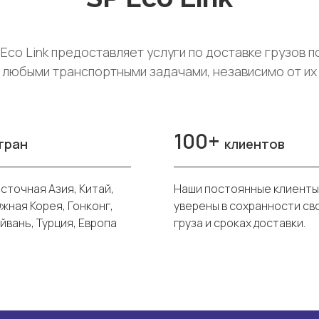
Eco Link пр едоставляет услуги по доставке грузов п
любыми транспортными задачами, независимо от их
100+
тран
клиентов
сточная Азия, Китай,
Наши постоянные клиенты
жная Корея, Гонконг,
уверены в сохранности св
йвань, Турция, Европа
груза и сроках доставки.