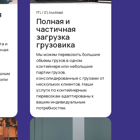
я
FTL / LTL truckload
Полная и
частичная
загрузка
грузовика
та и
ючая
Мы можем перевозить большие
объемы грузов в одном
контейнере или небольшие
партии грузов,
ушным
консолидированные с грузами от
 или
нескольких клиентов. Наши
услуги по контейнерным
перевозкам адаптированы к
вашим индивидуальным
потребностям.