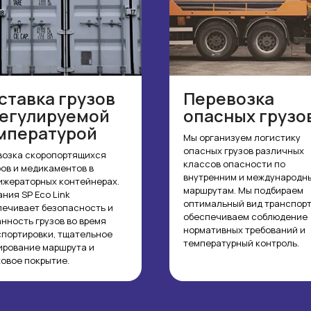
ставка грузов
Перевозка
регулируемой
опасных грузо
мпературой
Мы организуем логистику
опасных грузов различных
возка скоропортящихся
классов опасности по
ов и медикаментов в
внутренним и международн
ижераторных контейнерах.
маршрутам. Мы подбираем
ния SP Eco Link
оптимальный вид транспорт
печивает безопасность и
обеспечиваем соблюдение
нность грузов во время
нормативных требований и
спортировки, тщательное
температурный контроль.
ирование маршрута и
овое покрытие.